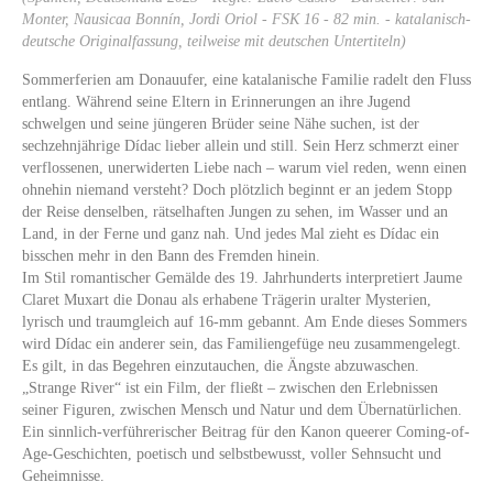
Monter, Nausicaa Bonnín, Jordi Oriol - FSK 16 - 82 min. - katalanisch-
deutsche Originalfassung, teilweise mit deutschen Untertiteln)
Sommerferien am Donauufer, eine katalanische Familie radelt den Fluss
entlang. Während seine Eltern in Erinnerungen an ihre Jugend
schwelgen und seine jüngeren Brüder seine Nähe suchen, ist der
sechzehnjährige Dídac lieber allein und still. Sein Herz schmerzt einer
verflossenen, unerwiderten Liebe nach – warum viel reden, wenn einen
ohnehin niemand versteht? Doch plötzlich beginnt er an jedem Stopp
der Reise denselben, rätselhaften Jungen zu sehen, im Wasser und an
Land, in der Ferne und ganz nah. Und jedes Mal zieht es Dídac ein
bisschen mehr in den Bann des Fremden hinein.
Im Stil romantischer Gemälde des 19. Jahrhunderts interpretiert Jaume
Claret Muxart die Donau als erhabene Trägerin uralter Mysterien,
lyrisch und traumgleich auf 16-mm gebannt. Am Ende dieses Sommers
wird Dídac ein anderer sein, das Familiengefüge neu zusammengelegt.
Es gilt, in das Begehren einzutauchen, die Ängste abzuwaschen.
„Strange River“ ist ein Film, der fließt – zwischen den Erlebnissen
seiner Figuren, zwischen Mensch und Natur und dem Übernatürlichen.
Ein sinnlich-verführerischer Beitrag für den Kanon queerer Coming-of-
Age-Geschichten, poetisch und selbstbewusst, voller Sehnsucht und
Geheimnisse.