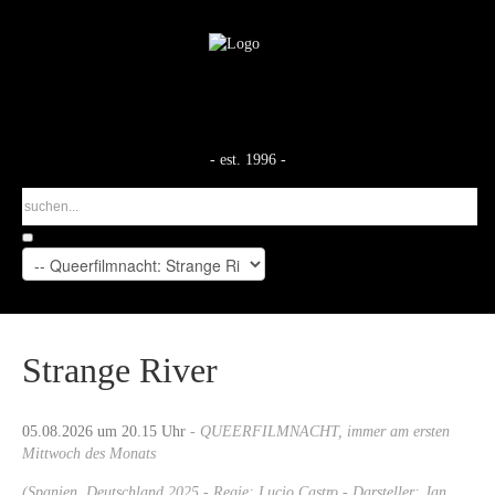
- est. 1996 -
Strange River
05.08.2026 um 20.15 Uhr
- QUEERFILMNACHT, immer am ersten
Mittwoch des Monats
(Spanien, Deutschland 2025 - Regie: Lucio Castro - Darsteller: Jan