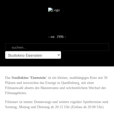
- est. 1996 -
Das
Studiokino 'Eisenstein'
ist ein kleines, unabhängiges Kino mit 50
Plätzen und inzwischen das Einzige in Quedlinburg, mit einer
Filmauswahl abseits des Mainstreams und wöchentlichem Wechsel des
Filmangebotes.
Filmstart ist immer Donnerstags und weitere reguläre Spieltermine sind
Sonntag, Montag und Dienstag ab 20:15 Uhr (Einlass ab 20:00 Uhr).