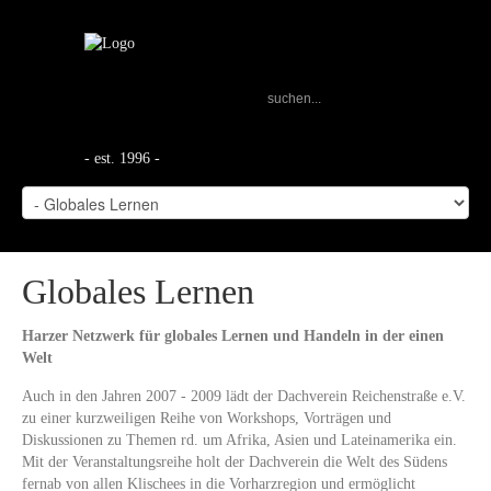
- est. 1996 -
Globales Lernen
Harzer Netzwerk für globales Lernen und Handeln in der einen
Welt
Auch in den Jahren 2007 - 2009 lädt der Dachverein Reichenstraße e.V.
zu einer kurzweiligen Reihe von Workshops, Vorträgen und
Diskussionen zu Themen rd. um Afrika, Asien und Lateinamerika ein.
Mit der Veranstaltungsreihe holt der Dachverein die Welt des Südens
fernab von allen Klischees in die Vorharzregion und ermöglicht