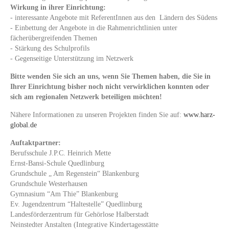
Wirkung in ihrer Einrichtung:
- interessante Angebote mit ReferentInnen aus den Ländern des Südens
- Einbettung der Angebote in die Rahmenrichtlinien unter
fächerübergreifenden Themen
- Stärkung des Schulprofils
- Gegenseitige Unterstützung im Netzwerk
Bitte wenden Sie sich an uns, wenn Sie Themen haben, die Sie in
Ihrer Einrichtung bisher noch nicht verwirklichen konnten oder
sich am regionalen Netzwerk beteiligen möchten!
Nähere Informationen zu unseren Projekten finden Sie auf:
www.harz-
global.de
Auftaktpartner:
Berufsschule J.P.C. Heinrich Mette
Ernst-Bansi-Schule Quedlinburg
Grundschule „ Am Regenstein“ Blankenburg
Grundschule Westerhausen
Gymnasium “Am Thie” Blankenburg
Ev. Jugendzentrum “Haltestelle” Quedlinburg
Landesförderzentrum für Gehörlose Halberstadt
Neinstedter Anstalten (Integrative Kindertagesstätte